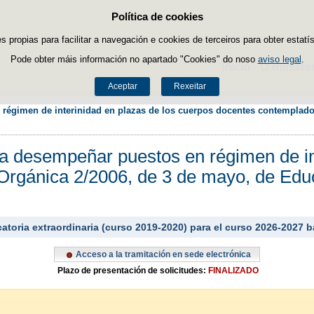
Política de cookies
Saltar ao contido
es propias para facilitar a navegación e cookies de terceiros para obter estatí
Pode obter máis información no apartado "Cookies" do noso
aviso legal
.
Inicio
O ministe
Aceptar
Rexeitar
 régimen de interinidad en plazas de los cuerpos docentes contemplados
 a desempeñar puestos en régimen de in
Orgánica 2/2006, de 3 de mayo, de Educ
vocatoria extraordinaria (curso 2019-2020) para el curso 2026-202
Acceso a la tramitación en sede electrónica
Plazo de presentación de solicitudes:
FINALIZADO