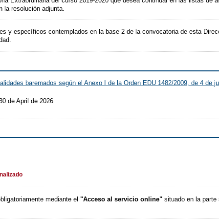
oria Extraordinaria del curso 2019-2020 que desea continuar en las listas de a
 la resolución adjunta.
les y específicos contemplados en la base 2 de la convocatoria de esta Direcc
dad.
alidades baremados según el Anexo I de la Orden EDU 1482/2009, de 4 de ju
30 de April de 2026
inalizado
obligatoriamente mediante el
"Acceso al servicio online"
situado en la parte 