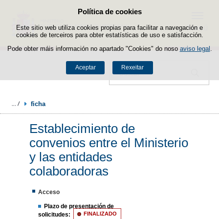
Política de cookies
Saltar ao contido
Menú
Este sitio web utiliza cookies propias para facilitar a navegación e
cookies de terceiros para obter estatísticas de uso e satisfacción.
Pode obter máis información no apartado "Cookies" do noso
aviso legal
.
Aceptar
Rexeitar
Buscador
ficha
Establecimiento de
convenios entre el Ministerio
y las entidades
colaboradoras
Acceso
Plazo de presentación de
solicitudes:
FINALIZADO