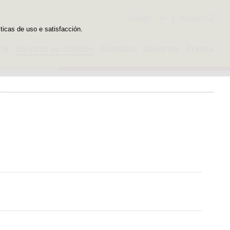
Buscador
Galego
sticas de uso e satisfacción.
rio
Servizos ao cidadán
Contidos
Deportes
Prensa