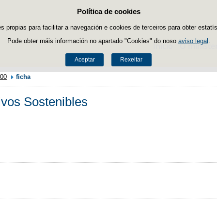
Política de cookies
Saltar ao contido
es propias para facilitar a navegación e cookies de terceiros para obter estatí
Pode obter máis información no apartado "Cookies" do noso
aviso legal
.
Inicio
O ministe
Aceptar
Rexeitar
00
ficha
vos Sostenibles