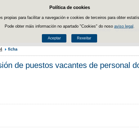
Política de cookies
Saltar ao contido
es propias para facilitar a navegación e cookies de terceiros para obter estatí
Pode obter máis información no apartado "Cookies" do noso
aviso legal
.
Inicio
O ministe
Aceptar
Rexeitar
4
ficha
ión de puestos vacantes de personal do