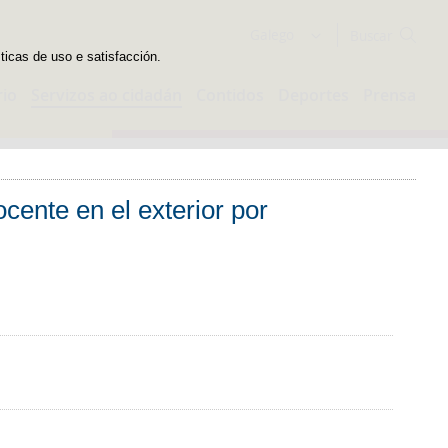
Buscador
Galego
sticas de uso e satisfacción.
rio
Servizos ao cidadán
Contidos
Deportes
Prensa
cente en el exterior por