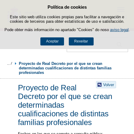
Política de cookies
Saltar ao contido
Menú
Este sitio web utiliza cookies propias para facilitar a navegación e
cookies de terceiros para obter estatísticas de uso e satisfacción.
Pode obter máis información no apartado "Cookies" do noso
aviso legal
.
Aceptar
Rexeitar
Buscador
Proyecto de Real Decreto por el que se crean 
determinadas cualificaciones de distintas familias 
profesionales
Volver
Proyecto de Real
Decreto por el que se crean
determinadas
cualificaciones de distintas
familias profesionales
Fechas en las que se somete a consulta pública: