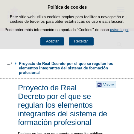
Política de cookies
Saltar ao contido
Menú
Este sitio web utiliza cookies propias para facilitar a navegación e
cookies de terceiros para obter estatísticas de uso e satisfacción.
Pode obter máis información no apartado "Cookies" do noso
aviso legal
.
Aceptar
Rexeitar
Buscador
Proyecto de Real Decreto por el que se regulan los 
elementos integrantes del sistema de formación 
profesional
Volver
Proyecto de Real
Decreto por el que se
regulan los elementos
integrantes del sistema de
formación profesional
Fechas en las que se somete a consulta pública: