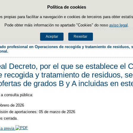
Política de cookies
Saltar ao contido
es propias para facilitar a navegación e cookies de terceiros para obter estatí
Pode obter máis información no apartado "Cookies" do noso
aviso legal
.
Inicio
O ministe
Aceptar
Rexeitar
cado profesional en Operaciones de recogida y tratamiento de residuos, se
onal.
l Decreto, por el que se establece el C
recogida y tratamiento de residuos, se 
 ofertas de grados B y A incluidas en este
a consulta pública:
ebrero de 2026
misión de aportaciones: 05 de marzo de 2026
s cerrada.
ca previa