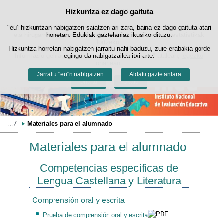
Bilatza
Hizkuntza ez dago gaituta
Cookie politika
Edukira salto egin
"eu" hizkuntzan nabigatzen saiatzen ari zara, baina ez dago gaituta atari
Webgune honek berezko cookie-ak erabiltzen ditu nabigazioa errazteko
eta hirugarrenen cookie-ak erabilera- eta gogobetetasun-estatistikak
honetan. Edukiak gaztelaniaz ikusiko dituzu.
lortzeko.
Hizkuntza horretan nabigatzen jarraitu nahi baduzu, zure erabakia gorde
Informazio gehiago lor dezakezu gure "Cookie-ak" atalean,
egingo da nabigatzailea itxi arte.
legezko
oharrean
.
Jarraitu "eu"n nabigatzen
Aldatu gaztelaniara
Onartu
Ukatu
Materiales para el alumnado
Materiales para el alumnado
Competencias específicas de
Lengua Castellana y Literatura
Comprensión oral y escrita
Prueba de comprensión oral y escrita