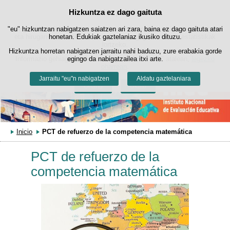
Bilatza
Hizkuntza ez dago gaituta
Cookie politika
Edukira salto egin
"eu" hizkuntzan nabigatzen saiatzen ari zara, baina ez dago gaituta atari
Webgune honek berezko cookie-ak erabiltzen ditu nabigazioa errazteko
eta hirugarrenen cookie-ak erabilera- eta gogobetetasun-estatistikak
honetan. Edukiak gaztelaniaz ikusiko dituzu.
lortzeko.
Hizkuntza horretan nabigatzen jarraitu nahi baduzu, zure erabakia gorde
Informazio gehiago lor dezakezu gure "Cookie-ak" atalean,
egingo da nabigatzailea itxi arte.
legezko
oharrean
.
Jarraitu "eu"n nabigatzen
Aldatu gaztelaniara
Onartu
Ukatu
Inicio
PCT de refuerzo de la competencia matemática
PCT de refuerzo de la
competencia matemática