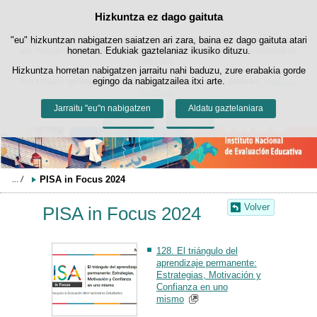
Bilatza
Hizkuntza ez dago gaituta
Cookie politika
Edukira salto egin
"eu" hizkuntzan nabigatzen saiatzen ari zara, baina ez dago gaituta atari
Webgune honek berezko cookie-ak erabiltzen ditu nabigazioa errazteko
eta hirugarrenen cookie-ak erabilera- eta gogobetetasun-estatistikak
honetan. Edukiak gaztelaniaz ikusiko dituzu.
lortzeko.
Hizkuntza horretan nabigatzen jarraitu nahi baduzu, zure erabakia gorde
Informazio gehiago lor dezakezu gure "Cookie-ak" atalean,
egingo da nabigatzailea itxi arte.
legezko
oharrean
.
Jarraitu "eu"n nabigatzen
Aldatu gaztelaniara
Onartu
Ukatu
PISA in Focus 2024
Volver
PISA in Focus 2024
128. El triángulo del
aprendizaje permanente:
Estrategias, Motivación y
Confianza en uno
mismo