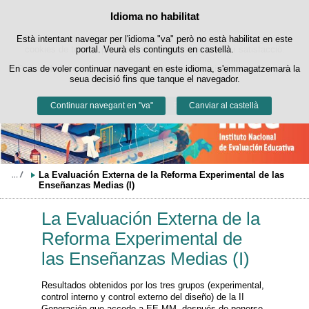
Buscad
Política de cookies
Idioma no habilitat
Passar al contingut
Està intentant navegar per l'idioma "va" però no està habilitat en este
Este lloc web utilitza cookies pròpies per a facilitar la navegació i
cookies de tercers per a obtindre estadístiques d'ús i satisfacció.
portal. Veurà els continguts en castellà.
En cas de voler continuar navegant en este idioma, s'emmagatzemarà la
Podeu obtindre més informació en l'apartat "Cookies" del nostre
avís
seua decisió fins que tanque el navegador.
legal
.
Continuar navegant en "va"
Acceptar
Rebutjar
Canviar al castellà
La Evaluación Externa de la Reforma Experimental de las 
Enseñanzas Medias (I)
La Evaluación Externa de la
Reforma Experimental de
las Enseñanzas Medias (I)
Resultados obtenidos por los tres grupos (experimental,
control interno y control externo del diseño) de la II
Generación que accede a EE.MM. después de ponerse