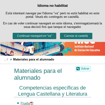
Buscad
Política de cookies
Idioma no habilitat
Passar al contingut
Està intentant navegar per l'idioma "va" però no està habilitat en este
Este lloc web utilitza cookies pròpies per a facilitar la navegació i
cookies de tercers per a obtindre estadístiques d'ús i satisfacció.
portal. Veurà els continguts en castellà.
En cas de voler continuar navegant en este idioma, s'emmagatzemarà la
Podeu obtindre més informació en l'apartat "Cookies" del nostre
avís
seua decisió fins que tanque el navegador.
legal
.
Continuar navegant en "va"
Acceptar
Rebutjar
Canviar al castellà
Materiales para el alumnado
Volver
Materiales para el
alumnado
Competencias específicas de
Lengua Castellana y Literatura
Prueba