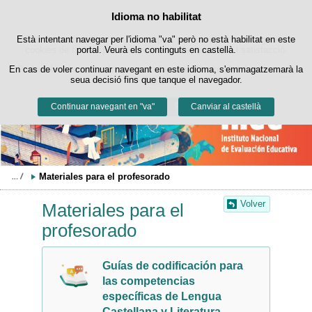
Buscad
Política de cookies
Idioma no habilitat
Passar al contingut
Està intentant navegar per l'idioma "va" però no està habilitat en este
Este lloc web utilitza cookies pròpies per a facilitar la navegació i
cookies de tercers per a obtindre estadístiques d'ús i satisfacció.
portal. Veurà els continguts en castellà.
En cas de voler continuar navegant en este idioma, s'emmagatzemarà la
Podeu obtindre més informació en l'apartat "Cookies" del nostre
avís
seua decisió fins que tanque el navegador.
legal
.
Continuar navegant en "va"
Acceptar
Rebutjar
Canviar al castellà
Materiales para el profesorado
Volver
Materiales para el
profesorado
Guías de codificación para
las competencias
específicas de Lengua
Castellana y Literatura