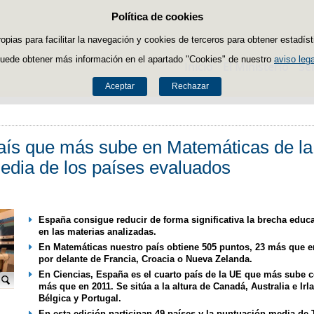
Política de cookies
Saltar al contenido
ropias para facilitar la navegación y cookies de terceros para obtener estadíst
uede obtener más información en el apartado "Cookies" de nuestro
aviso lega
Inicio
El Ministerio
Se
Aceptar
Rechazar
aís que más sube en Matemáticas de la 
edia de los países evaluados
España consigue reducir de forma significativa la brecha educat
en las materias analizadas.
En Matemáticas nuestro país obtiene 505 puntos, 23 más que en el
por delante de Francia, Croacia o Nueva Zelanda.
En Ciencias, España es el cuarto país de la UE que más sube c
más que en 2011. Se sitúa a la altura de Canadá, Australia e Irla
Bélgica y Portugal.
En esta edición participan 49 países y la puntuación media de