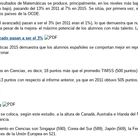
sultados de Matemáticas se produce, principalmente, en los niveles más bajo
 bajo), pasando del 13% en 2011 al 7% en 2015. Se sitúa, por primera vez, e
los países de la OCDE.
l avanzado) pasan a ser el 3% (en 2011 eran el 1%), lo que demuestra que nu
 –a pesar de la mejora- el máximo potencial de los alumnos con más talento
zado pasan a ser el 3%
icas 2015 demuestra que los alumnos españoles se comportan mejor en repre
zonar.
s en Ciencias, es decir, 18 puntos más que el promedio TIMSS (500 puntos) d
3 puntos con respecto al informe anterior, ya que en 2011 obtuvo 505 puntos
e
 se coloca, según este estudio, a la altura de Canadá, Australia e Irlanda del
ancia.
nto en Ciencias son Singapur (590), Corea del Sur (589), Japón (569), la Fe
ses de la Unión Europea en 521.