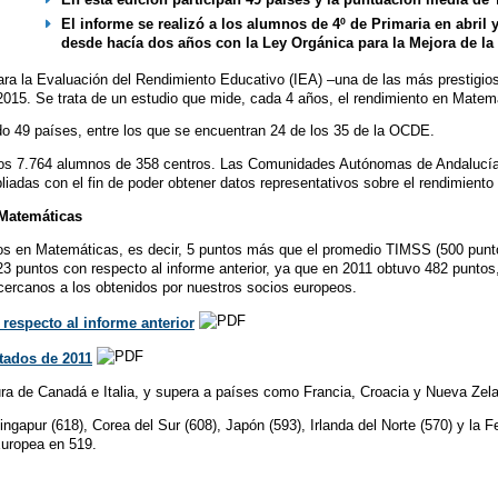
El informe se realizó a los alumnos de 4º de Primaria en abril
desde hacía dos años con la Ley Orgánica para la Mejora de la
para la Evaluación del Rendimiento Educativo (IEA) –una de las más prestigi
2015. Se trata de un estudio que mide, cada 4 años, el rendimiento en Matem
do 49 países, entre los que se encuentran 24 de los 35 de la OCDE.
s 7.764 alumnos de 358 centros. Las Comunidades Autónomas de Andalucía, A
liadas con el fin de poder obtener datos representativos sobre el rendimien
 Matemáticas
s en Matemáticas, es decir, 5 puntos más que el promedio TIMSS (500 puntos
3 puntos con respecto al informe anterior, ya que en 2011 obtuvo 482 puntos
cercanos a los obtenidos por nuestros socios europeos.
respecto al informe anterior
tados de 2011
tura de Canadá e Italia, y supera a países como Francia, Croacia y Nueva Zel
ingapur (618), Corea del Sur (608), Japón (593), Irlanda del Norte (570) y l
Europea en 519.