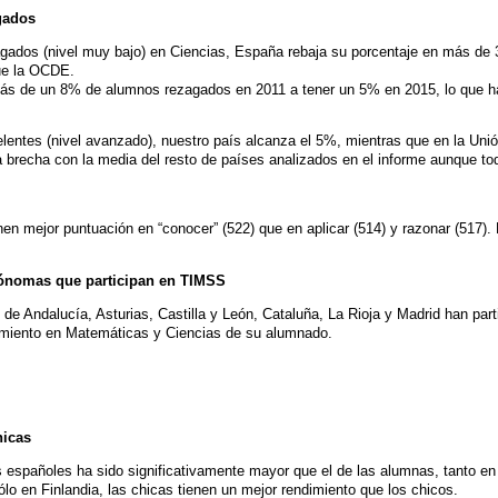
gados
gados (nivel muy bajo) en Ciencias, España rebaja su porcentaje en más de 
ue la OCDE.
 más de un 8% de alumnos rezagados en 2011 a tener un 5% en 2015, lo que 
lentes (nivel avanzado), nuestro país alcanza el 5%, mientras que en la Uni
a brecha con la media del resto de países analizados en el informe aunque t
n mejor puntuación en “conocer” (522) que en aplicar (514) y razonar (517). E
ónomas que participan en TIMSS
 Andalucía, Asturias, Castilla y León, Cataluña, La Rioja y Madrid han part
dimiento en Matemáticas y Ciencias de su alumnado.
hicas
s españoles ha sido significativamente mayor que el de las alumnas, tanto 
ólo en Finlandia, las chicas tienen un mejor rendimiento que los chicos.