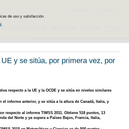
Buscador
Castellano
icas de uso y satisfacción.
l
.
rvicios a la ciudadanía
Contenidos
Deportes
Prensa
UE y se sitúa, por primera vez, por
iva respecto a la UE y la OCDE y se sitúa en niveles similares
 informe anterior, y se sitúa a la altura de Canadá, Italia, y
on respecto al informe TIMSS 2011. Obtiene 518 puntos, 13
nda del Norte y ya supera a Países Bajos, Francia, Italia,
 TIMSS 2015 en Matemáticas y Ciencias es de 500 puntos.