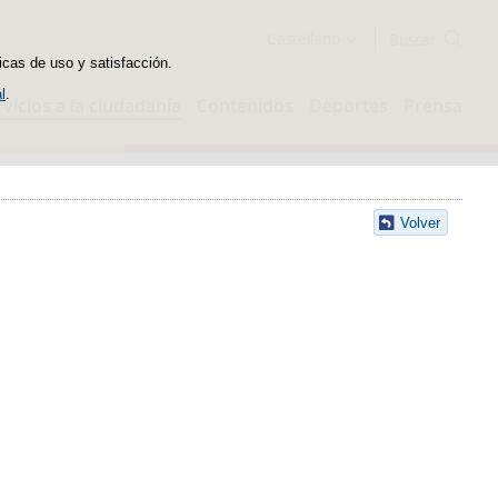
Buscador
Castellano
icas de uso y satisfacción.
l
.
rvicios a la ciudadanía
Contenidos
Deportes
Prensa
Volver