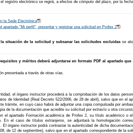
l registro electrónico se regirá, a efectos de cómputo del plazo, por la fecha
en la Sede Electrónica
 apartado "Mi perfil", presentar y registrar una solicitud en Profex 2
a situación de la solicitud y subsanar las solicitudes excluidas
se alo
requisitos y méritos deberá adjuntarse en formato PDF al apartado q
ón presentada a través de otras vías.
dentidad, el órgano instructor procederá a la comprobación de los datos per
tos de Identidad (Real Decreto 522/2006, de 28 de abril), salvo que en el ap
ste trámite, en cuyo caso habrá de adjuntar una copia compulsada por ambas
pia de la documentación que acredite su solicitud por extravío u otra circunst
 en el apartado
Formación académica
de Profex 2, su título académico o el
. En el caso de títulos extranjeros, se adjuntará la homologación corres
nal. El órgano instructor podrá contrastar la autenticidad de dicha documentac
8, de 12 de septiembre), salvo que en el apartado correspondiente de la sol