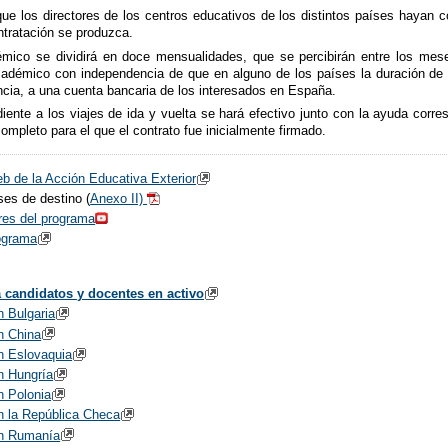
 los directores de los centros educativos de los distintos países hayan co
tratación se produzca.
démico se dividirá en doce mensualidades, que se percibirán entre los me
adémico con independencia de que en alguno de los países la duración de 
ncia, a una cuenta bancaria de los interesados en España.
iente a los viajes de ida y vuelta se hará efectivo junto con la ayuda corre
ompleto para el que el contrato fue inicialmente firmado.
eb de la Acción Educativa Exterior
ses de destino (
Anexo II)
res del programa
rograma
 candidatos y docentes en activo
n Bulgaria
n China
n Eslovaquia
n Hungría
n Polonia
n la República Checa
en Rumanía