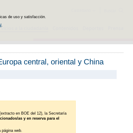
Buscador
Castellano
icas de uso y satisfacción.
l
.
rvicios a la ciudadanía
Contenidos
Deportes
Prensa
uropa central, oriental y China
extracto en BOE del 12), la Secretaría
cionados/as y en reserva para el
a página web.