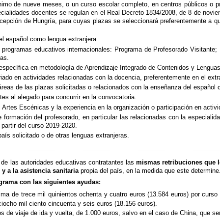
nimo de nueve meses, o un curso escolar completo, en centros públicos o p
ialidades docentes se regulan en el Real Decreto 1834/2008, de 8 de noviemb
cepción de Hungría, para cuyas plazas se seleccionará preferentemente a q
el español como lengua extranjera.
es programas educativos internacionales: Programa de Profesorado Visitant
as.
específica en metodología de Aprendizaje Integrado de Contenidos y Lenguas
iado en actividades relacionadas con la docencia, preferentemente en el extr
áreas de las plazas solicitadas o relacionados con la enseñanza del español 
ntes al alegado para concurrir en la convocatoria.
Artes Escénicas y la experiencia en la organización o participación en activid
de formación del profesorado, en particular las relacionadas con la especial
 partir del curso 2019-2020.
aís solicitado o de otras lenguas extranjeras.
 de las autoridades educativas contratantes las
mismas retribuciones que l
y a la asistencia sanitaria
propia del país, en la medida que este determine
ograma con las siguientes ayudas:
ma de trece mil quinientos ochenta y cuatro euros (13.584 euros) por curso
iocho mil ciento cincuenta y seis euros (18.156 euros).
 de viaje de ida y vuelta, de 1.000 euros, salvo en el caso de China, que se