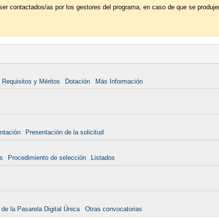
ser contactados/as por los gestores del programa, en caso de que se produje
Requisitos y Méritos
Dotación
Más Información
ntación
Presentación de la solicitud
s
Procedimiento de selección
Listados
 de la Pasarela Digital Única
Otras convocatorias