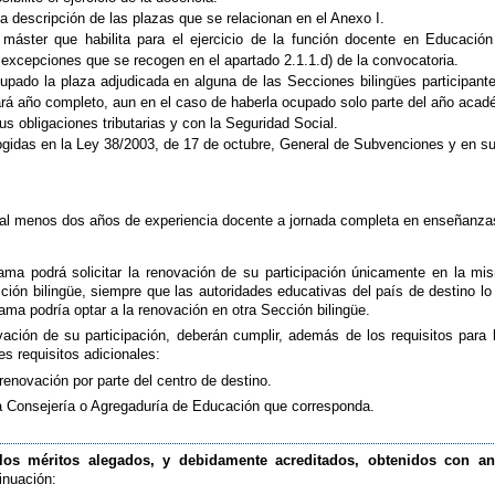
 la descripción de las plazas que se relacionan en el Anexo I.
 máster que habilita para el ejercicio de la función docente en Educación
xcepciones que se recogen en el apartado 2.1.1.d) de la convocatoria.
upado la plaza adjudicada en alguna de las Secciones bilingües participan
ará año completo, aun en el caso de haberla ocupado solo parte del año acad
us obligaciones tributarias y con la Seguridad Social.
ogidas en la Ley 38/2003, de 17 de octubre, General de Subvenciones y en su
 al menos dos años de experiencia docente a jornada completa en enseñanza
rama podrá solicitar la renovación de su participación únicamente en la mi
ión bilingüe, siempre que las autoridades educativas del país de destino lo
ma podría optar a la renovación en otra Sección bilingüe.
vación de su participación, deberán cumplir, además de los requisitos para
es requisitos adicionales:
 renovación por parte del centro de destino.
 la Consejería o Agregaduría de Educación que corresponda.
os méritos alegados, y debidamente acreditados, obtenidos con ante
inuación: