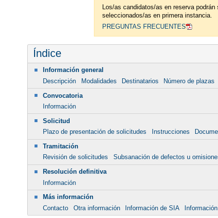
Los/as candidatos/as en reserva podrán 
seleccionados/as en primera instancia.
PREGUNTAS FRECUENTES
Índice
Información general
Descripción
Modalidades
Destinatarios
Número de plazas
Convocatoria
Información
Solicitud
Plazo de presentación de solicitudes
Instrucciones
Docume
Tramitación
Revisión de solicitudes
Subsanación de defectos u omisione
Resolución definitiva
Información
Más información
Contacto
Otra información
Información de SIA
Información