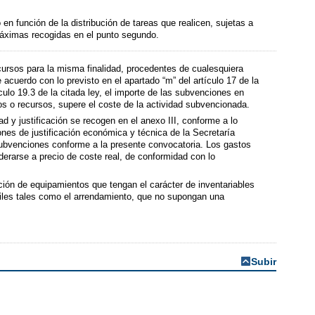
 en función de la distribución de tareas que realicen, sujetas a
máximas recogidas en el punto segundo.
rsos para la misma finalidad, procedentes de cualesquiera
acuerdo con lo previsto en el apartado “m” del artículo 17 de la
lo 19.3 de la citada ley, el importe de las subvenciones en
s o recursos, supere el coste de la actividad subvencionada.
ad y justificación se recogen en el anexo III, conforme a lo
ones de justificación económica y técnica de la Secretaría
subvenciones conforme a la presente convocatoria. Los gastos
erarse a precio de coste real, de conformidad con lo
ción de equipamientos que tengan el carácter de inventariables
ntiles tales como el arrendamiento, que no supongan una
Subir