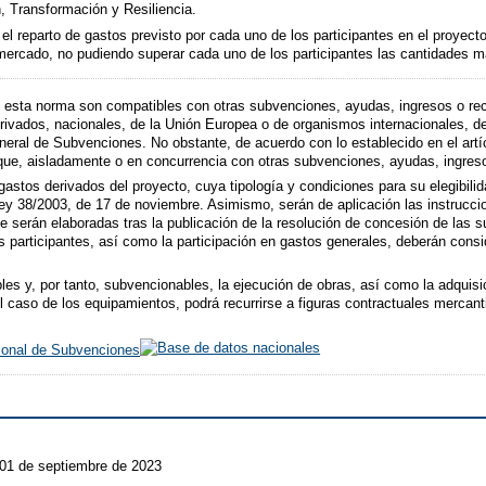
 Transformación y Resiliencia.
el reparto de gastos previsto por cada uno de los participantes en el proyecto
e mercado, no pudiendo superar cada uno de los participantes las cantidades 
esta norma son compatibles con otras subvenciones, ayudas, ingresos o recu
rivados, nacionales, de la Unión Europea o de organismos internacionales, de 
ral de Subvenciones. No obstante, de acuerdo con lo establecido en el artícu
 que, aisladamente o en concurrencia con otras subvenciones, ayudas, ingreso
gastos derivados del proyecto, cuya tipología y condiciones para su elegibilid
 Ley 38/2003, de 17 de noviembre. Asimismo, serán de aplicación las instrucci
e serán elaboradas tras la publicación de la resolución de concesión de las 
participantes, así como la participación en gastos generales, deberán consid
s y, por tanto, subvencionables, la ejecución de obras, así como la adquisi
el caso de los equipamientos, podrá recurrirse a figuras contractuales merca
ional de Subvenciones
 01 de septiembre de 2023