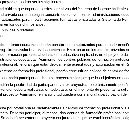
s proyectos podrán ser los siguientes:
dad pública que impartan ofertas formativas del Sistema de Formación Profesi
dad privada que mantengan concierto educativo con las administraciones educa
os autorizados para impartir acciones formativas vinculadas al Sistema de For
os en los dos últimos años.
públicas o privadas.
al.
 del sistema educativo deberán constar como autorizados para impartir enseñ
registro equivalente a nivel autonómico. En el caso de los centros privados 
de formación profesional del sistema educativo implicadas en el proyecto de 
istraciones educativas. Asimismo, los centros públicos de formación profesio
rofesional, tendrán que estar debidamente acreditados y autorizados en el Re
istema de formación profesional, podrán concurrir en calidad de centro de forma
nal podrá participar en distintos proyectos siempre que los objetivos de cad
rán la posibilidad de participar en varios proyectos, pero únicamente podrán
ubvención deberá realizarse, en todo caso, en el momento de presentar la sol
el proyecto. Asimismo, en la solicitud quedará constancia la participación d
nte por profesionales pertenecientes a centros de formación profesional y a
royecto. Deberán participar, al menos, dos centros de formación profesional 
e deberá presentar un proyecto conjunto en el que se establecerán las oblig