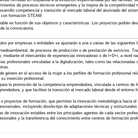
rimientos de procesos técnicos emergentes y la mejora de la competitividad 
sarrollo competencial y transición al mercado laboral del alumnado del siste
es con formación STEAM.
iable en función de sus objetivos y características. Los proyectos podrán des
 de la convocatoria.
dos por empresas o entidades se ajustarán a una o varias de las siguientes l
 medioambiental, de procesos de producción o de prestación de servicios. Tr
y, mediante el intercambio de experiencias innovadoras o de I+D+i, a nivel na
as profesionales vinculadas a la digitalización, tales como las relacionadas c
otras.
 de género en el acceso de la mujer a los perfiles de formación profesional re
su inserción profesional.
 para la promoción de la competencia emprendedora, vinculada a centros de f
endedora, y que faciliten la transición al mercado laboral desde el entorno f
s o proyectos de formación, que permitan la innovación metodológica hacia el 
ansversales, incluyendo diseño-tipo de adaptaciones técnicas y estructurale
as de innovación estables entre los principales agentes de cada sector profes
fesionales y la transferencia del conocimiento entre centros de formación pro