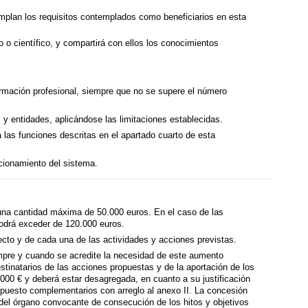
plan los requisitos contemplados como beneficiarios en esta
 o científico, y compartirá con ellos los conocimientos
ormación profesional, siempre que no se supere el número
y entidades, aplicándose las limitaciones establecidas.
las funciones descritas en el apartado cuarto de esta
cionamiento del sistema.
r una cantidad máxima de 50.000 euros. En el caso de las
odrá exceder de 120.000 euros.
ecto y de cada una de las actividades y acciones previstas.
empre y cuando se acredite la necesidad de este aumento
estinatarios de las acciones propuestas y de la aportación de los
000 € y deberá estar desagregada, en cuanto a su justificación
supuesto complementarios con arreglo al anexo II. La concesión
 del órgano convocante de consecución de los hitos y objetivos