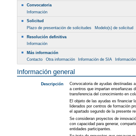
Convocatoria
Información
Solicitud
Plazo de presentación de solicitudes
Modelo(s) de solicitud
Resolución definitiva
Información
Más información
Contacto
Otra información
Información de SIA
Información
Información general
Convocatoria de ayudas destinadas a l
Descripción
a centros que impartan enseñanzas de
transferencia del conocimiento en co
El objeto de las ayudas es financiar l
liderados por centros de formación p
el apartado segundo de la presente re
Se consideran proyectos de innovación
con capacidad para generar, compartir
entidades participantes.
Se trata de proyectos que ensayan nue