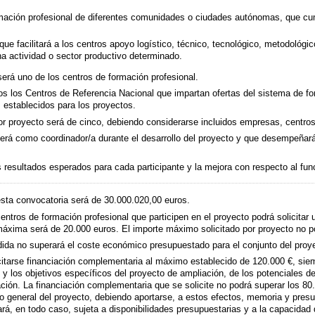
ación profesional de diferentes comunidades o ciudades autónomas, que cum
e facilitará a los centros apoyo logístico, técnico, tecnológico, metodológico
a actividad o sector productivo determinado.
será uno de los centros de formación profesional.
os los Centros de Referencia Nacional que impartan ofertas del sistema de f
s establecidos para los proyectos.
r proyecto será de cinco, debiendo considerarse incluidos empresas, centros 
erá como coordinador/a durante el desarrollo del proyecto y que desempeñará 
 resultados esperados para cada participante y la mejora con respecto al fun
esta convocatoria será de 30.000.020,00 euros.
entros de formación profesional que participen en el proyecto podrá solicita
áxima será de 20.000 euros. El importe máximo solicitado por proyecto no p
dida no superará el coste económico presupuestado para el conjunto del proy
citarse financiación complementaria al máximo establecido de 120.000 €, si
l y los objetivos específicos del proyecto de ampliación, de los potenciales d
ión. La financiación complementaria que se solicite no podrá superar los 80.
po general del proyecto, debiendo aportarse, a estos efectos, memoria y pre
á, en todo caso, sujeta a disponibilidades presupuestarias y a la capacidad