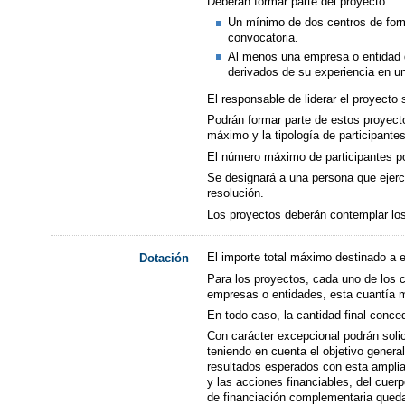
Deberán formar parte del proyecto:
Un mínimo de dos centros de form
convocatoria.
Al menos una empresa o entidad qu
derivados de su experiencia en un
El responsable de liderar el proyecto 
Podrán formar parte de estos proyect
máximo y la tipología de participante
El número máximo de participantes po
Se designará a una persona que ejerc
resolución.
Los proyectos deberán contemplar los
El importe total máximo destinado a 
Dotación
Para los proyectos, cada uno de los c
empresas o entidades, esta cuantía m
En todo caso, la cantidad final conce
Con carácter excepcional podrán soli
teniendo en cuenta el objetivo genera
resultados esperados con esta ampliac
y las acciones financiables, del cuer
de financiación complementaria quedar