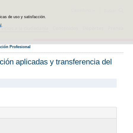
Buscador
Castellano
icas de uso y satisfacción.
l
.
rvicios a la ciudadanía
Contenidos
Deportes
Prensa
ación Profesional
ción aplicadas y transferencia del