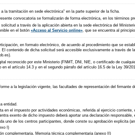
a la tramitación en sede electrónica" en la parte superior de la ficha.
presente convocatoria se formalizarán de forma electrónica, en los términos pr
olicitud a través de la aplicación abierta en la sede electrónica del Ministe
onible en el botón
«Acceso al Servicio online»
, que se encuentra al principi
rticipación, en formato electrónico, de acuerdo al procedimiento que se esta
o. El contenido de dicha solicitud será accesible exclusivamente a través de l
ob.es).
ital reconocido por este Ministerio (FNMT, DNI, NIE, o certificado de cualquie
 en el artículo 14.3 y en el segundo párrafo del artículo 16.5 de la Ley 39/2
rme a la legislación vigente, las facultades de representación del firmante de
la entidad.
a en el impuesto por actividades económicas, referida al ejercicio corriente, o
cuentra exento de dicho impuesto deberá aportar una declaración responsable, 
ada uno de los centros participantes, donde conste su aprobación explicita (a
exo I)
ción complementaria, Memoria técnica complementaria (anexo II)