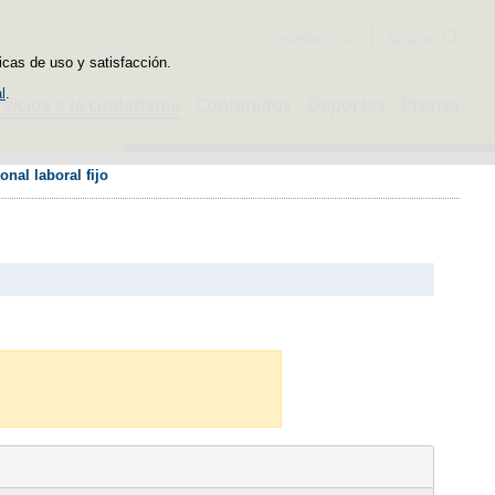
Buscador
Castellano
icas de uso y satisfacción.
l
.
rvicios a la ciudadanía
Contenidos
Deportes
Prensa
nal laboral fijo