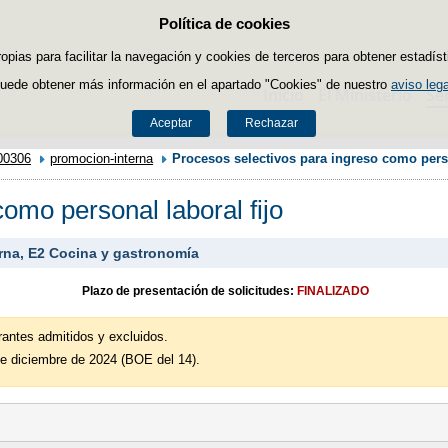
Política de cookies
Saltar al contenido
ropias para facilitar la navegación y cookies de terceros para obtener estadíst
uede obtener más información en el apartado "Cookies" de nuestro
aviso lega
Inicio
El Ministerio
Se
Aceptar
Rechazar
00306
promocion-interna
Procesos selectivos para ingreso como perso
omo personal laboral fijo
erna, E2 Cocina y gastronomía
Plazo de presentación de solicitudes:
FINALIZADO
rantes admitidos y excluidos.
de diciembre de 2024 (BOE del 14).