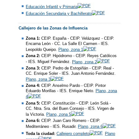
Educación Infantil y Primaria
Educación Secundaria y Bachillerato
Callejero de las Zonas de Influencia
Zona 1:
CEIP. España - CEIP. Velázquez - CEIP.
Encarna León - CC. La Salle El Carmen - IES.
Leopoldo Queipo.
Plano, zona 1
Zona 2:
CEIP. Hipódromo - CEIP. Reyes Católicos
- IES. Miguel Fernández.
Plano, zona 2
Zona 3:
CEIP. Pedro de Estopiñán - CEIP. Real -
CC. Enrique Soler - IES. Juan Antonio Fernández.
Plano, zona 3
Zona 4:
CEIP. Anselmo Pardo - CEIP. Pintor
Eduardo Morillas - IES. Enrique Nieto.
Plano, zona
4
Zona 5:
CEIP. Constitución - CEIP. León Solá -
CC. Ntra. Sra. del Buen Consejo - IES. Virgen de
la Victoria.
Plano, zona 5
Zona 6:
CEIP. Juan Caro Romero - CEIP.
Mediterráneo - IES. Rusadir.
Plano, zona 6
Toda la ciudad:
Callejero completo
Plano