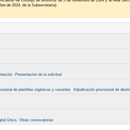
l Acuerdo de Consejo de Ministros de 5 de noviembre de 2024 y al Real Dec
bre de 2024, de la Subsecretaría).
ntación
Presentación de la solicitud
visional de plantillas orgánicas y vacantes
Adjudicación provisional de desti
ital Única
Otras convocatorias