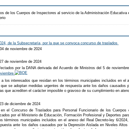
os de los Cuerpos de Inspectores al servicio de la Administración Educativa 
erio
024, de la Subsecretaría, por la que se convoca concurso de traslados
 04 de noviembre de 2024
 27 de noviembre de 2024
fectados por la DANA derivada del Acuerdo de Ministros del 5 de noviembr
oviembre.
n a los interesados que residan en los términos municipales incluidos en el
 que se adoptan medidas urgentes de respuesta ante los daños causados p
as que acrediten el carácter imposible o gravoso de su cumplimiento en atenc
 23 de diciembre de 2024
 en el Concurso de Traslados para Personal Funcionario de los Cuerpos d
dos por el Ministerio de Educación, Formación Profesional y Deportes para la
los términos municipales incluidos en el anexo del Real Decreto-ley 6/202
puesta ante los daños causados por la Depresión Aislada en Niveles Altos