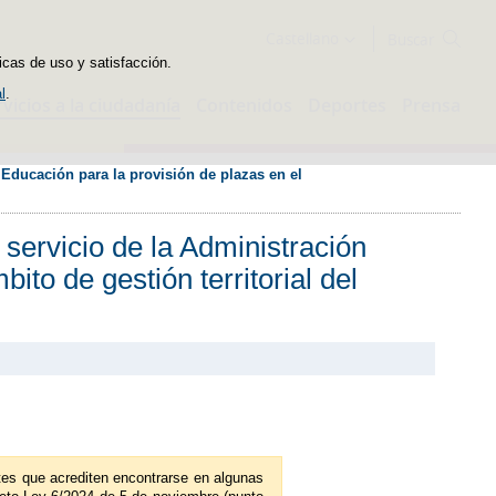
Buscador
Castellano
icas de uso y satisfacción.
l
.
rvicios a la ciudadanía
Contenidos
Deportes
Prensa
Educación para la provisión de plazas en el 
servicio de la Administración
to de gestión territorial del
ue acrediten encontrarse en algunas