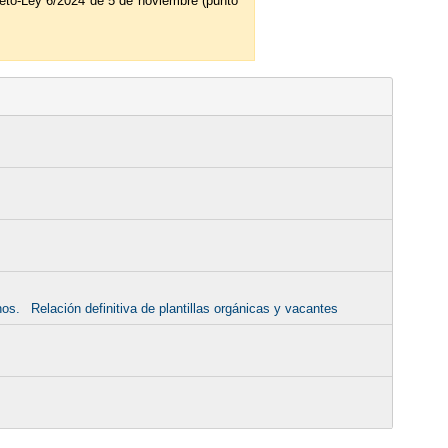
reto-Ley 6/2024 de 5 de noviembre (punto
nos.
Relación definitiva de plantillas orgánicas y vacantes