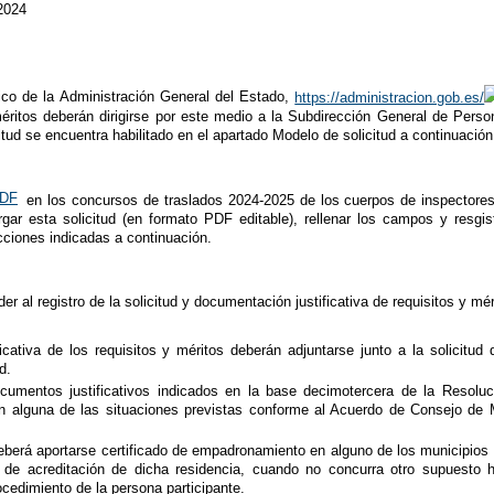
2024
nico de la Administración General del Estado,
https://administracion.gob.es/
y méritos deberán dirigirse por este medio a la Subdirección General de Per
itud se encuentra habilitado en el apartado Modelo de solicitud a continuación
en los concursos de traslados 2024-2025 de los cuerpos de inspectores 
ar esta solicitud (en formato PDF editable), rellenar los campos y resgist
cciones indicadas a continuación.
er al registro de la solicitud y documentación justificativa de requisitos y mér
icativa de los requisitos y méritos deberán adjuntarse junto a la solicitud
d.
cumentos justificativos indicados en la base decimotercera de la Resoluc
 en alguna de las situaciones previstas conforme al Acuerdo de Consejo de
deberá aportarse certificado de empadronamiento en alguno de los municipios 
de acreditación de dicha residencia, cuando no concurra otro supuesto ha
ocedimiento de la persona participante.