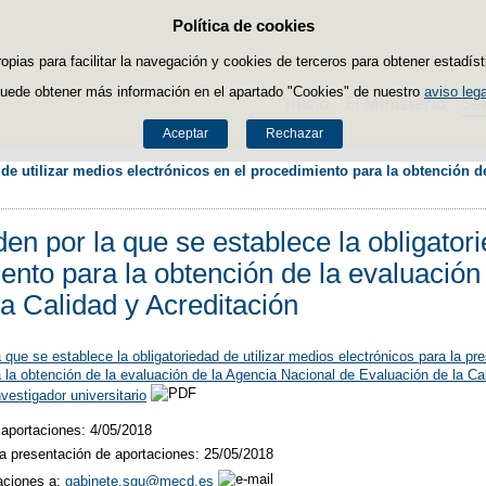
Política de cookies
Saltar al contenido
ropias para facilitar la navegación y cookies de terceros para obtener estadíst
uede obtener más información en el apartado "Cookies" de nuestro
aviso lega
Inicio
El Ministerio
Se
Aceptar
Rechazar
 de utilizar medios electrónicos en el procedimiento para la obtención d
en por la que se establece la obligatori
ento para la obtención de la evaluación
a Calidad y Acreditación
 que se establece la obligatoriedad de utilizar medios electrónicos para la pr
 la obtención de la evaluación de la Agencia Nacional de Evaluación de la Cali
vestigador universitario
 aportaciones: 4/05/2018​
la presentación de aportaciones: 25/05/2018
aciones a:
gabinete.sgu@mecd.es