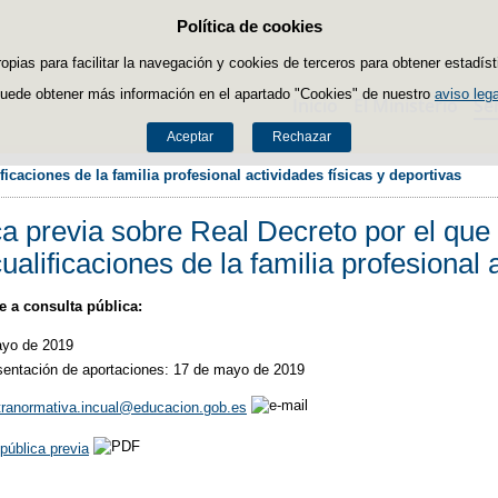
Política de cookies
Saltar al contenido
ropias para facilitar la navegación y cookies de terceros para obtener estadíst
uede obtener más información en el apartado "Cookies" de nuestro
aviso lega
Inicio
El Ministerio
Se
Aceptar
Rechazar
icaciones de la familia profesional actividades físicas y deportivas
a previa sobre Real Decreto por el que 
alificaciones de la familia profesional 
 a consulta pública:
ayo de 2019
esentación de aportaciones: 17 de mayo de 2019
tranormativa.incual@educacion.gob.es
pública previa