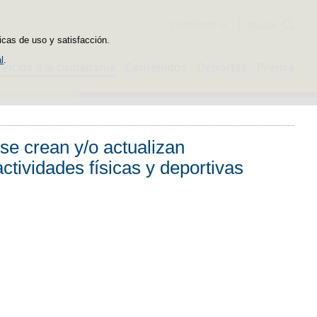
Buscador
Castellano
icas de uso y satisfacción.
l
.
rvicios a la ciudadanía
Contenidos
Deportes
Prensa
se crean y/o actualizan
actividades físicas y deportivas