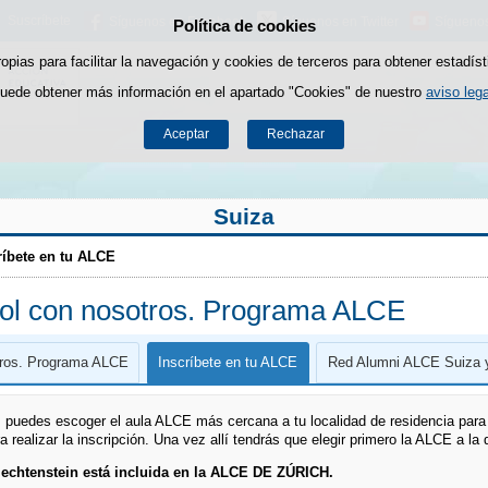
Suscríbete
Síguenos en Facebook
Síguenos en Twitter
Sígueno
Política de cookies
Saltar al contenido
ropias para facilitar la navegación y cookies de terceros para obtener estadíst
uede obtener más información en el apartado "Cookies" de nuestro
aviso lega
Aceptar
Rechazar
Suiza
ríbete en tu ALCE
ol con nosotros. Programa ALCE
tros. Programa ALCE
Inscríbete en tu ALCE
Red Alumni ALCE Suiza y
s puedes escoger el aula ALCE más cercana a tu localidad de residencia para 
ra realizar la inscripción. Una vez allí tendrás que elegir primero la ALCE a la
iechtenstein está incluida en la ALCE DE ZÚRICH.