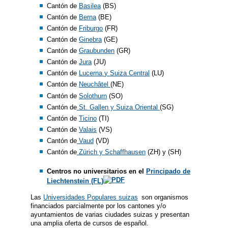
Cantón de
Basilea
(BS)
Cantón de
Berna
(BE)
Cantón de
Friburgo
(FR)
Cantón de
Ginebra
(GE)
Cantón de
Graubunden
(GR)
Cantón de
Jura
(JU)
Cantón de
Lucerna
y
Suiza Central
(LU)
Cantón de
Neuchâtel
(NE)
Cantón de
Solothurn
(SO)
Cantón de
St. Gallen y Suiza Oriental
(SG)
Cantón de
Ticino
(TI)
Cantón de
Valais
(VS)
Cantón de
Vaud
(VD)
Cantón de
Zürich y Schaffhausen
(ZH) y (SH)
Centros no universitarios en el
Principado de
Liechtenstein (FL)
Las
Universidades Populares suizas
son organismos
financiados parcialmente por los cantones y/o
ayuntamientos de varias ciudades suizas y presentan
una amplia oferta de cursos de español.