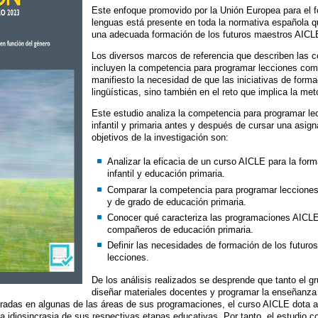
Este enfoque promovido por la Unión Europea para el 
lenguas está presente en toda la normativa española qu
una adecuada formación de los futuros maestros AICL
Los diversos marcos de referencia que describen las 
incluyen la competencia para programar lecciones com
manifiesto la necesidad de que las iniciativas de form
lingüísticas, sino también en el reto que implica la met
Este estudio analiza la competencia para programar l
infantil y primaria antes y después de cursar una asig
objetivos de la investigación son:
Analizar la eficacia de un curso AICLE para la fo
infantil y educación primaria.
Comparar la competencia para programar lecciones
y de grado de educación primaria.
Conocer qué caracteriza las programaciones AICLE 
compañeros de educación primaria.
Definir las necesidades de formación de los futur
lecciones.
De los análisis realizados se desprende que tanto el g
diseñar materiales docentes y programar la enseñanza d
radas en algunas de las áreas de sus programaciones, el curso AICLE dota a 
a idiosincrasia de sus respectivas etapas educativas. Por tanto, el estudio 