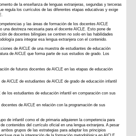
fomento de la enseñanza de lenguas extranjeras, segundas y terceras
e regula los currículos de las diferentes etapas educativas y exige
E.
competencias y las áreas de formación de los docentes AICLE
o una destreza necesaria para el docente AICLE. Esto pone de
ación de docentes bilingües se centren no solo en las habilidades
odología para integrar esa lengua extranjera con el contenido.
ecciones de AICLE de una muestra de estudiantes de educación
natura de AICLE que forma parte de sus estudios de grado. Los
rmación de futuros docentes de AICLE en las etapas de educación
 de AICLE de estudiantes de AICLE de grado de educación infantil
de los estudiantes de educación infantil en comparación con sus
os docentes de AICLE en relación con la programación de sus
rupo de infantil como el de primaria adquieren la competencia para
e contenidos del currículo oficial en una lengua extranjera. A pesar
ambos grupos de las estrategias para adaptar los principios
concluye que la integración de la formación metodológica en AICLE,