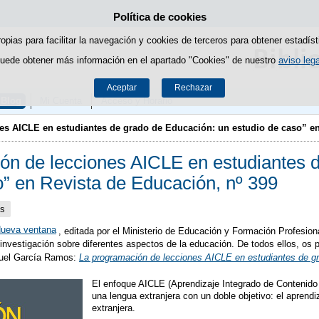
Política de cookies
Saltar al contenido
ropias para facilitar la navegación y cookies de terceros para obtener estadíst
uede obtener más información en el apartado "Cookies" de nuestro
aviso lega
Aceptar
Rechazar
Blog
Mi Cuenta
Acceso y Horario
es AICLE en estudiantes de grado de Educación: un estudio de caso” en
ón de lecciones AICLE en estudiantes 
o” en Revista de Educación, nº 399
s
, editada por el Ministerio de Educación y Formación Profesio
 investigación sobre diferentes aspectos de la educación. De todos ellos, o
nuel García Ramos:
La programación de lecciones AICLE en estudiantes de g
El enfoque AICLE (Aprendizaje Integrado de Contenido 
una lengua extranjera con un doble objetivo: el aprend
extranjera.