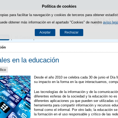
Política de cookies
Saltar al contenido
ropias para facilitar la navegación y cookies de terceros para obtener estadíst
uede obtener más información en el apartado "Cookies" de nuestro
aviso lega
Aceptar
Rechazar
Blog
Mi Cuenta
Acceso y Horario
ción
ales en la educación
fico
Desde el año 2010 se celebra cada 30 de junio el Día 
su impacto en la forma en la que interactuamos, comp
Las tecnologías de la información y de la comunicación
diferentes esferas de la sociedad y la educación no es
diferentes aplicaciones ya que pueden ser utilizadas 
herramienta para compartir información y recursos educa
formal como el informal. Por otro lado, la educación se
la formación en el uso responsable y crítico de las red