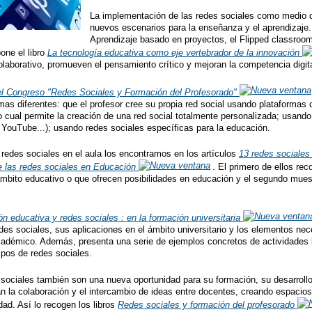
La implementación de las redes sociales como medio did
nuevos escenarios para la enseñanza y el aprendizaje.
Aprendizaje basado en proyectos, el Flipped classroom
one el libro
La tecnología educativa como eje vertebrador de la innovación
colaborativo, promueven el pensamiento crítico y mejoran la competencia digita
el Congreso "Redes Sociales y Formación del Profesorado"
mas diferentes: que el profesor cree su propia red social usando plataformas 
lo cual permite la creación de una red social totalmente personalizada; usando
YouTube...); usando redes sociales específicas para la educación.
redes sociales en el aula los encontramos en los artículos
13 redes sociales 
e las redes sociales en Educación
. El primero de ellos rec
 ámbito educativo o que ofrecen posibilidades en educación y el segundo mues
ón educativa y redes sociales : en la formación universitaria
des sociales, sus aplicaciones en el ámbito universitario y los elementos nec
cadémico. Además, presenta una serie de ejemplos concretos de actividades l
tipos de redes sociales.
 sociales también son una nueva oportunidad para su formación, su desarroll
tan la colaboración y el intercambio de ideas entre docentes, creando espacio
dad. Así lo recogen los libros
Redes sociales y formación del profesorado