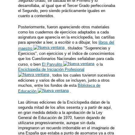
Segundo Grado, se basaba en el Primero y lo
desarrollaba, al igual que el Tercer Grado perfeccionaba
el Segundo, pero siendo prácticamente iguales en
cuanto a contenidos.
Posteriormente, fueron apareciendo otros materiales
como los cuadernos de ejercicios adaptados a cada
asignatura que aparecía en la enciclopedia, las cartillas
para aprender a leer, a escribir o a dibujar, los
libros del
maestro
, titulados "Sugerencias y
Ejercicios", con ejercicios y el índice de conocimientos
que los Cuestionarios Nacionales señalaban para cada
curso, o bien
El Parvulito
o la
Enciclopedia de Iniciación Profesional
, todos los cuales tuvieron sucesivas
ediciones y varios de ellos se incluyen, junto a otros
muchos, entre los fondos de esta
Biblioteca de
Educación
.
Las últimas ediciones de la Enciclopedia datan de la
segunda mitad de los años sesenta y a partir de aquí,
en gran medida debido a la aprobación de la Ley
General de Educación de 1970, fueron dejando de
utilizarse progresivamente, aunque sin duda
impregnaron un recuerdo imborrable en el imaginario de
una España que estaba a punto de asomarse ya a otra