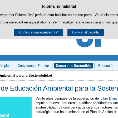
Política de cookies
Idioma no habilitat
Passar al contingut
ookies pròpies per facilitar la navegació i cookies de tercers per obtenir estadí
vegar per l'idioma "ca" però no està habilitat en aquest portal. Veurà els conti
tinuar navegant en aquest idioma, s'emmagatzemarà la seva decisió fins que 
Podeu obtenir més informació a l'apartat "Cookies" del nostre
avís legal
.
Continuar navegant en "ca"
Acceptar
Rebutjar
Canviar al castellà
ltiples
Convivencia Escolar
Desarrollo Sostenible
Educación In
y Matemáticas»
mbiental para la Sostenibilidad
 de Educación Ambiental para la Sosteni
Veinte años después de la publicación del
Libro Blan
impulsar nuevos esfuerzos, clarificar prioridades y co
sostenibilidad. La confluencia de distintos factores h
estratégica que ha culminado en el Plan de Acción de