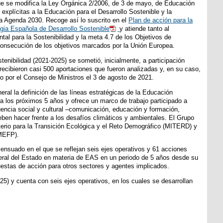
ue se modifica la Ley Orgánica 2/2006, de 3 de mayo, de Educación
xplícitas a la Educación para el Desarrollo Sostenible y la
la Agenda 2030. Recoge así lo suscrito en el
Plan de acción para la
gia Española de Desarrollo Sostenible
y atiende tanto al
al para la Sostenibilidad y la meta 4.7 de los Objetivos de
consecución de los objetivos marcados por la Unión Europea.
enibilidad (2021-2025) se sometió, inicialmente, a participación
recibieron casi 500 aportaciones que fueron analizadas y, en su caso,
o por el Consejo de Ministros el 3 de agosto de 2021.
ral la definición de las líneas estratégicas de la Educación
a los próximos 5 años y ofrece un marco de trabajo participado a
fluencia social y cultural –comunicación, educación y formación,
deben hacer frente a los desafíos climáticos y ambientales. El Grupo
erio para la Transición Ecológica y el Reto Demográfico (MITERD) y
(MEFP).
ensuado en el que se reflejan seis ejes operativos y 61 acciones
eneral del Estado en materia de EAS en un periodo de 5 años desde su
uestas de acción para otros sectores y agentes implicados.
25) y cuenta con seis ejes operativos, en los cuales se desarrollan