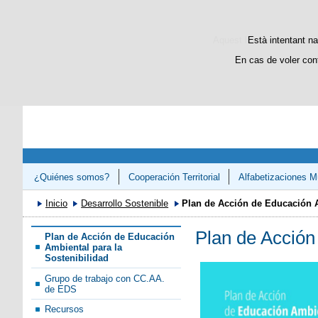
Aquest lloc web utilitza c
Està intentant na
En cas de voler con
¿Quiénes somos?
Cooperación Territorial
Alfabetizaciones Mú
Congreso «Avanzando en el Refuerzo de la Competencias Lectora 
Inicio
Desarrollo Sostenible
Plan de Acción de Educación A
Plan de Acción
Plan de Acción de Educación
Ambiental para la
Sostenibilidad
Grupo de trabajo con CC.AA.
de EDS
Recursos