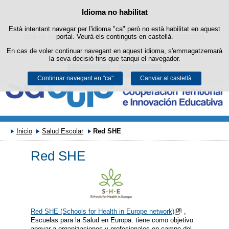
Cercad
Política de cookies
Idioma no habilitat
Passar al contingut
Està intentant navegar per l'idioma "ca" però no està habilitat en aquest
Aquest lloc web utilitza cookies pròpies per facilitar la navegació i
cookies de tercers per obtenir estadístiques d'ús i satisfacció.
portal. Veurà els continguts en castellà.
En cas de voler continuar navegant en aquest idioma, s'emmagatzemarà
Podeu obtenir més informació a l'apartat "Cookies" del nostre
avís legal
.
la seva decisió fins que tanqui el navegador.
Acceptar
Rebutjar
Continuar navegant en "ca"
Canviar al castellà
Inicio
Salud Escolar
Red SHE
Red SHE
Red SHE (Schools for Health in Europe network)
,
Escuelas para la Salud en Europa: tiene como objetivo
apoyar a organizaciones y profesionales en campo del