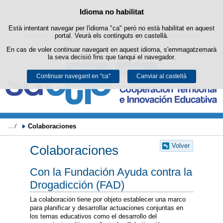
Cercad
Política de cookies
Idioma no habilitat
Passar al contingut
Està intentant navegar per l'idioma "ca" però no està habilitat en aquest
Aquest lloc web utilitza cookies pròpies per facilitar la navegació i
cookies de tercers per obtenir estadístiques d'ús i satisfacció.
portal. Veurà els continguts en castellà.
En cas de voler continuar navegant en aquest idioma, s'emmagatzemarà
Podeu obtenir més informació a l'apartat "Cookies" del nostre
avís legal
.
la seva decisió fins que tanqui el navegador.
Acceptar
Rebutjar
Continuar navegant en "ca"
Canviar al castellà
Colaboraciones
Volver
Colaboraciones
Con la Fundación Ayuda contra la
Drogadicción (FAD)
La colaboración tiene por objeto establecer una marco
para planificar y desarrollar actuaciones conjuntas en
los temas educativos como el desarrollo del