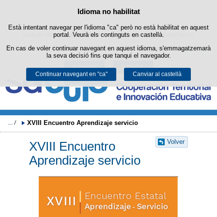
Cercad
Política de cookies
Idioma no habilitat
Passar al contingut
Està intentant navegar per l'idioma "ca" però no està habilitat en aquest
Aquest lloc web utilitza cookies pròpies per facilitar la navegació i
cookies de tercers per obtenir estadístiques d'ús i satisfacció.
portal. Veurà els continguts en castellà.
En cas de voler continuar navegant en aquest idioma, s'emmagatzemarà
Podeu obtenir més informació a l'apartat "Cookies" del nostre
avís legal
.
la seva decisió fins que tanqui el navegador.
Acceptar
Rebutjar
Continuar navegant en "ca"
Canviar al castellà
XVIII Encuentro Aprendizaje servicio
Volver
XVIII Encuentro
Aprendizaje servicio