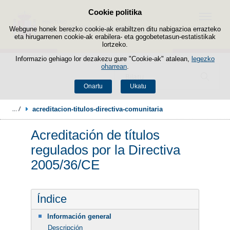
Cookie politika
Edukira salto egin
Menua
Webgune honek berezko cookie-ak erabiltzen ditu nabigazioa errazteko
eta hirugarrenen cookie-ak erabilera- eta gogobetetasun-estatistikak
lortzeko.
Informazio gehiago lor dezakezu gure "Cookie-ak" atalean,
legezko
oharrean
.
Bilatzailea
Onartu
Ukatu
acreditacion-titulos-directiva-comunitaria
Acreditación de títulos
regulados por la Directiva
2005/36/CE
Índice
Información general
Descripción