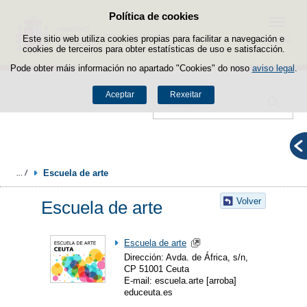
Política de cookies
Saltar ao contido
Menú
Este sitio web utiliza cookies propias para facilitar a navegación e
cookies de terceiros para obter estatísticas de uso e satisfacción.
Pode obter máis información no apartado "Cookies" do noso
aviso legal
.
Aceptar
Rexeitar
Buscador
Escuela de arte
Volver
Escuela de arte
Escuela de arte
Dirección: Avda. de África, s/n,
CP 51001 Ceuta
E-mail: escuela.arte [arroba]
educeuta.es