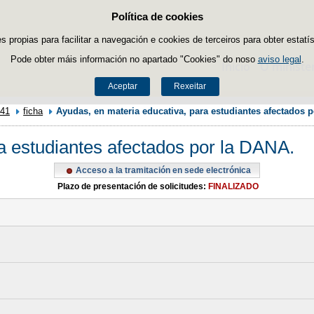
Política de cookies
Saltar ao contido
es propias para facilitar a navegación e cookies de terceiros para obter estatí
Pode obter máis información no apartado "Cookies" do noso
aviso legal
.
Inicio
O ministe
Aceptar
Rexeitar
41
ficha
Ayudas, en materia educativa, para estudiantes afectados 
a estudiantes afectados por la DANA.
Acceso a la tramitación en sede electrónica
Plazo de presentación de solicitudes:
FINALIZADO