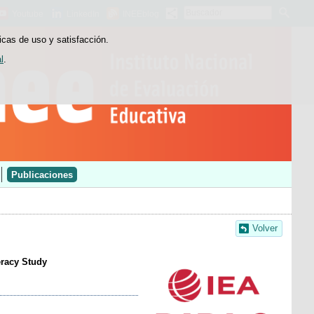
Buscador
Youtube
LinkedIn
INEEblog
icas de uso y satisfacción.
l
.
Publicaciones
Volver
eracy Study