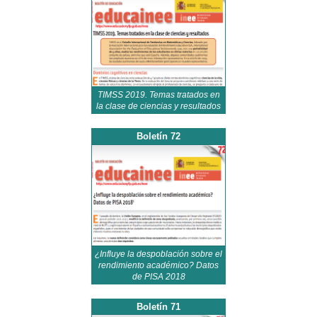
TIMSS 2019. Temas tratados en
la clase de ciencias y resultados
Boletín 72
¿Influye la despoblación sobre el
rendimiento académico? Datos
de PISA 2018
Boletín 71