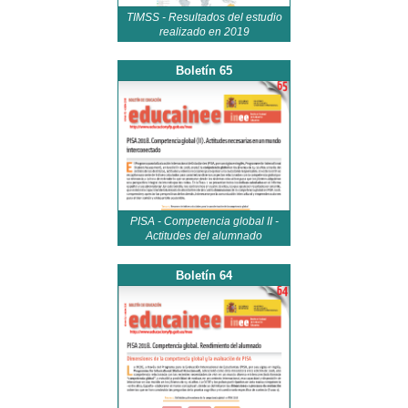
TIMSS - Resultados del estudio
realizado en 2019
Boletín 65
PISA - Competencia global II -
Actitudes del alumnado
Boletín 64