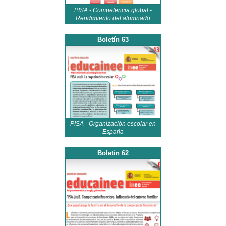
PISA - Competencia global -
Rendimiento del alumnado
Boletín 63
PISA - Organización escolar en
España
Boletín 62