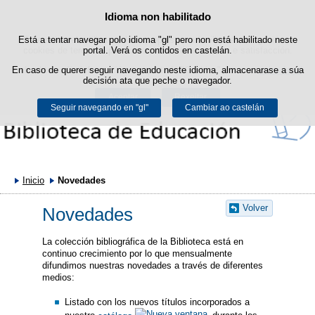
Idioma non habilitado
Política de cookies
Saltar ao contido
Está a tentar navegar polo idioma "gl" pero non está habilitado neste
Este sitio web utiliza cookies propias para facilitar a navegación e
cookies de terceiros para obter estatísticas de uso e satisfacción.
portal. Verá os contidos en castelán.
Pode obter máis información no apartado "Cookies" do noso
En caso de querer seguir navegando neste idioma, almacenarase a súa
aviso legal
.
decisión ata que peche o navegador.
Aceptar
Rexeitar
Seguir navegando en "gl"
Cambiar ao castelán
Inicio
Novedades
Volver
Novedades
La colección bibliográfica de la Biblioteca está en
continuo crecimiento por lo que mensualmente
difundimos nuestras novedades a través de diferentes
medios:
Listado con los nuevos títulos incorporados a