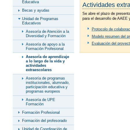
Educativa
Actividades extr
Becas y ayudas
Se abre el plazo de present
para el desarrollo de AAEE 
Unidad de Programas
Educativos
Protocolo de colaborac
Asesoría de Atención a la
Diversidad y Formación
Modelo resumen del pr
Evaluación del proyect
Asesoría de apoyo a la
Formación Profesional
Asesoría de aprendizaje
a lo largo de la vida y
actividades
extraescolares
Asesoría de programas
institucionales, alumnado,
participación educativa y
programas europeos
Asesoría de UPE
Formación
Formación Profesional
Formación del profesorado
Unidad de Coordinación de