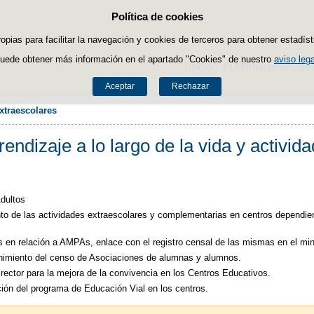
Política de cookies
Saltar al contenido
ropias para facilitar la navegación y cookies de terceros para obtener estadíst
uede obtener más información en el apartado "Cookies" de nuestro
aviso lega
Inicio
El Ministerio
Se
Aceptar
Rechazar
extraescolares
endizaje a lo largo de la vida y activid
dultos
to de las actividades extraescolares y complementarias en centros dependie
 en relación a AMPAs, enlace con el registro censal de las mismas en el mini
imiento del censo de Asociaciones de alumnas y alumnos.
rector para la mejora de la convivencia en los Centros Educativos.
ión del programa de Educación Vial en los centros.