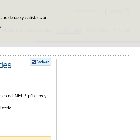
Buscador
Castellano
icas de uso y satisfacción.
l
.
rvicios a la ciudadanía
Contenidos
Deportes
Prensa
Volver
ades
ntes del MEFP. públicos y
sterio.