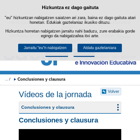
Bilatza
Hizkuntza ez dago gaituta
Cookie politika
Edukira salto egin
"eu" hizkuntzan nabigatzen saiatzen ari zara, baina ez dago gaituta atari
Webgune honek berezko cookie-ak erabiltzen ditu nabigazioa errazteko
eta hirugarrenen cookie-ak erabilera- eta gogobetetasun-estatistikak
honetan. Edukiak gaztelaniaz ikusiko dituzu.
lortzeko.
Hizkuntza horretan nabigatzen jarraitu nahi baduzu, zure erabakia gorde
Informazio gehiago lor dezakezu gure "Cookie-ak" atalean,
egingo da nabigatzailea itxi arte.
legezko
oharrean
.
Jarraitu "eu"n nabigatzen
Aldatu gaztelaniara
Onartu
Ukatu
Conclusiones y clausura
Volver
Vídeos de la jornada
Conclusiones y clausura
Conclusiones y clausura