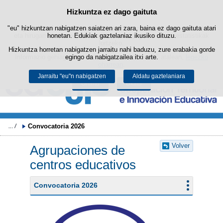
Bilatza
Hizkuntza ez dago gaituta
Cookie politika
Edukira salto egin
"eu" hizkuntzan nabigatzen saiatzen ari zara, baina ez dago gaituta atari
Webgune honek berezko cookie-ak erabiltzen ditu nabigazioa errazteko
eta hirugarrenen cookie-ak erabilera- eta gogobetetasun-estatistikak
honetan. Edukiak gaztelaniaz ikusiko dituzu.
lortzeko.
Hizkuntza horretan nabigatzen jarraitu nahi baduzu, zure erabakia gorde
Informazio gehiago lor dezakezu gure "Cookie-ak" atalean,
egingo da nabigatzailea itxi arte.
legezko
oharrean
.
Jarraitu "eu"n nabigatzen
Aldatu gaztelaniara
Onartu
Ukatu
Convocatoria 2026
Volver
Agrupaciones de
centros educativos
Convocatoria 2026