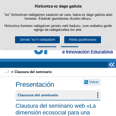
Bilatza
Hizkuntza ez dago gaituta
Cookie politika
Edukira salto egin
"eu" hizkuntzan nabigatzen saiatzen ari zara, baina ez dago gaituta atari
Webgune honek berezko cookie-ak erabiltzen ditu nabigazioa errazteko
eta hirugarrenen cookie-ak erabilera- eta gogobetetasun-estatistikak
honetan. Edukiak gaztelaniaz ikusiko dituzu.
lortzeko.
Hizkuntza horretan nabigatzen jarraitu nahi baduzu, zure erabakia gorde
Informazio gehiago lor dezakezu gure "Cookie-ak" atalean,
egingo da nabigatzailea itxi arte.
legezko
oharrean
.
Jarraitu "eu"n nabigatzen
Aldatu gaztelaniara
Onartu
Ukatu
Clausura del seminario
Volver
Presentación
Clausura del seminario
Clausura del seminario web «La
dimensión ecosocial para una