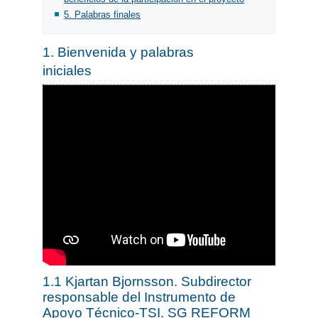
5. Palabras finales
1. Bienvenida y palabras
iniciales
1.1 Kjartan Bjornsson. Subdirector
responsable del Instrumento de
Apoyo Técnico-TSI. SG REFORM