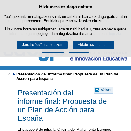
Bilatza
Hizkuntza ez dago gaituta
Cookie politika
Edukira salto egin
"eu" hizkuntzan nabigatzen saiatzen ari zara, baina ez dago gaituta atari
Webgune honek berezko cookie-ak erabiltzen ditu nabigazioa errazteko
eta hirugarrenen cookie-ak erabilera- eta gogobetetasun-estatistikak
honetan. Edukiak gaztelaniaz ikusiko dituzu.
lortzeko.
Hizkuntza horretan nabigatzen jarraitu nahi baduzu, zure erabakia gorde
Informazio gehiago lor dezakezu gure "Cookie-ak" atalean,
egingo da nabigatzailea itxi arte.
legezko
oharrean
.
Jarraitu "eu"n nabigatzen
Aldatu gaztelaniara
Onartu
Ukatu
Presentación del informe final: Propuesta de un Plan de 
Acción para España 
Volver
Presentación del
informe final: Propuesta de
un Plan de Acción para
España
El pasado 9 de julio, la Oficina del Parlamento Europeo