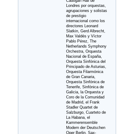
Cadogan Hall de
Londres por orquestas,
agrupaciones y solistas
de prestigio
internacional como los
directores Leonard
Slatkin, Gerd Albrecht,
Max Valdés y Víctor
Pablo Pérez, The
Netherlands Symphony
Orchestra, Orquesta
Nacional de España,
Orquesta Sinfónica del
Principado de Asturias,
Orquesta Filarmónica
de Gran Canaria,
Orquesta Sinfónica de
Tenerife, Sinfónica de
Galicia, la Orquesta y
Coro de la Comunidad
de Madrid, el Frank
Stadler Quartet de
Salzburgo, Cuarteto de
La Habana, el
Kammerensemble
Modern der Deutschen
Oper Berlin, Sax-