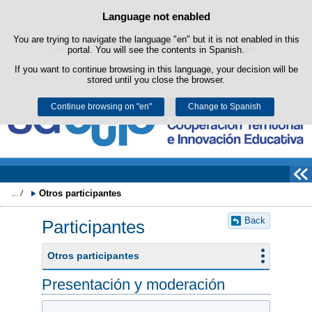
Search
Language not enabled
Cookie Policy
box
Skip to content
You are trying to navigate the language "en" but it is not enabled in this
This website uses its own cookies to facilitate browsing and third-party
cookies to obtain usage and satisfaction statistics.
portal. You will see the contents in Spanish.
If you want to continue browsing in this language, your decision will be
You can get more information in the "Cookies" section of our
legal
stored until you close the browser.
notice
.
Continue browsing on "en"
Accept
Reject
Change to Spanish
Otros participantes
Back
Participantes
Otros participantes
Presentación y moderación