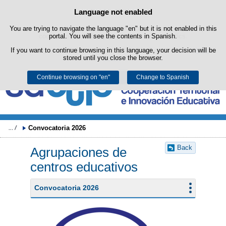
Search
Language not enabled
Cookie Policy
box
Skip to content
You are trying to navigate the language "en" but it is not enabled in this
This website uses its own cookies to facilitate browsing and third-party
cookies to obtain usage and satisfaction statistics.
portal. You will see the contents in Spanish.
If you want to continue browsing in this language, your decision will be
You can get more information in the "Cookies" section of our
legal
stored until you close the browser.
notice
.
Continue browsing on "en"
Accept
Reject
Change to Spanish
Convocatoria 2026
Back
Agrupaciones de
centros educativos
Convocatoria 2026