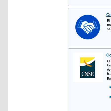
Co
E
tr
se
Co
El
Co
es
he
En