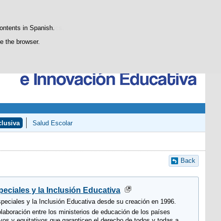
Search
SGCTIE
Blog
box
atisfaction statistics.
contents in Spanish.
se the browser.
lusiva
Salud Escolar
Back
ciales y la Inclusión Educativa
eciales y la Inclusión Educativa desde su creación en 1996.
aboración entre los ministerios de educación de los países
vos y equitativos que garanticen el derecho de todos y todas a