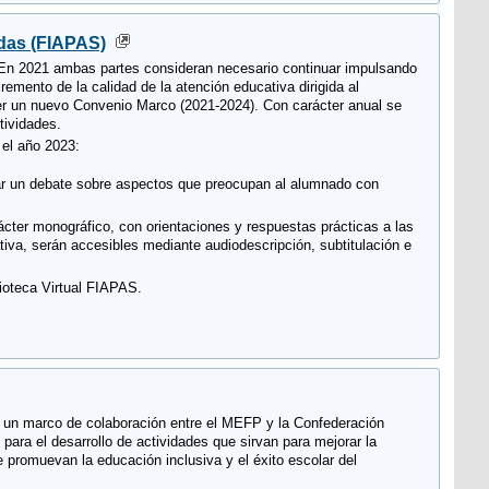
das (FIAPAS)
 En 2021 ambas partes consideran necesario continuar impulsando
emento de la calidad de la atención educativa dirigida al
cer un nuevo Convenio Marco (2021-2024). Con carácter anual se
tividades.
 el año 2023:
rar un debate sobre aspectos que preocupan al alumnado con
ácter monográfico, con orientaciones y respuestas prácticas a las
iva, serán accesibles mediante audiodescripción, subtitulación e
lioteca Virtual FIAPAS.
er un marco de colaboración entre el MEFP y la Confederación
 para el desarrollo de actividades que sirvan para mejorar la
 promuevan la educación inclusiva y el éxito escolar del