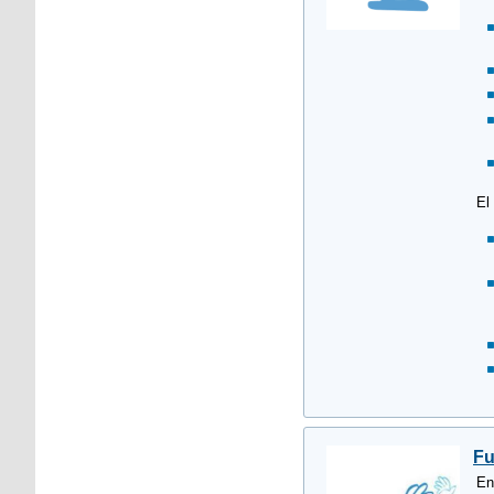
El
Fu
En