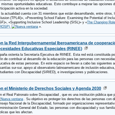
s mismas oportunidades educativas. Esto contribuye a mejorar las opciones d
rticipación activa en la sociedad.
 la actualidad cuenta con 31 miembros que están desarrollando, entre otros, l
clusion (TPL4I)», «Preventing School Failure: Examining the Potential of Incl
SF)», «Supporting Inclusive School Leadership (SISL)» y «
The Changing Role 
CROSP)
».
n la Red Intergubernamental Iberoamericana de cooperació
cesidades Educativas Especiales (RINEE)
paña ostenta la Secretaría Ejecutiva de RIINEE. Esta red está constituida po
 fin de contribuir al desarrollo de la educación para las personas con necesid
ucativa de estas personas. En este espacio se llevan a cabo las siguientes 
santías sur-sur, apoyo al observatorio latinoamericano de inclusión educativ
tudiantes con Discapacidad (SIRIED), e investigaciones y publicaciones.
n el Ministerio de Derechos Sociales y Agenda 2030
n el Real Patronato sobre Discapacidad , que es una institución pública que 
. Su objetivo es proteger los derechos de las personas con di
nsejo Nacional de la Discapacidad, formado por organizaciones representativ
ministración General del Estado, las personas con discapacidad y sus familias 
blicas que les afectan.