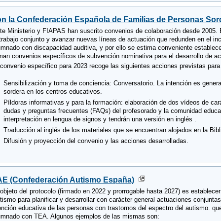
n la Confederación Española de Familias de Personas Sor
te Ministerio y FIAPAS han suscrito convenios de colaboración desde 2005.
 trabajo conjunto y avanzar nuevas líneas de actuación que redunden en el incr
umnado con discapacidad auditiva, y por ello se estima conveniente estable
rman convenios específicos de subvención nominativa para el desarrollo de ac
 convenio específico para 2023 recoge las siguientes acciones previstas para
Sensibilización y toma de conciencia: Conversatorio. La intención es gene
sordera en los centros educativos.
Píldoras informativas y para la formación: elaboración de dos vídeos de car
dudas y preguntas frecuentes (FAQs) del profesorado y la comunidad educat
interpretación en lengua de signos y tendrán una versión en inglés .
Traducción al inglés de los materiales que se encuentran alojados en la Bib
Difusión y proyección del convenio y las acciones desarrolladas.
E (Confederación Autismo España)
 objeto del protocolo (firmado en 2022 y prorrogable hasta 2027) es establec
tismo para planificar y desarrollar con carácter general actuaciones conjuntas
ención educativa de las personas con trastornos del espectro del autismo. que
umnado con TEA. Algunos ejemplos de las mismas son: