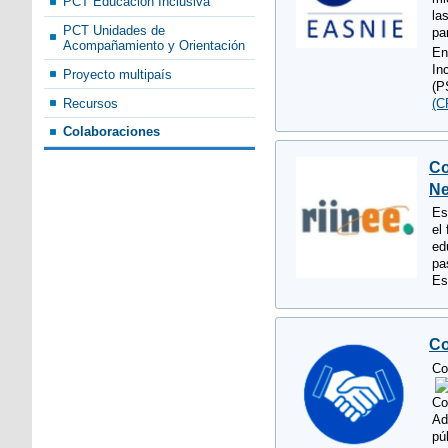
PCT Educación Inclusiva
la
PCT Unidades de
pa
Acompañamiento y Orientación
En
In
Proyecto multipaís
(P
Recursos
(
Colaboraciones
Co
Ne
Es
el
ed
pa
Es
Co
Co
Co
Ad
pú