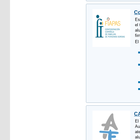
Co
Es
el
al
fi
El
CA
El
Au
at
al