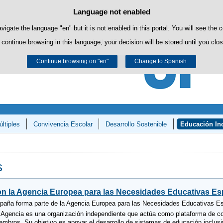
Language not enabled
Cookie Policy
Skip to content
own cookies to facilitate browsing and third-party cookies to obtain usage and s
avigate the language "en" but it is not enabled in this portal. You will see the 
 continue browsing in this language, your decision will be stored until you clo
You can get more information in the "Cookies" section of our
legal notice
.
Continue browsing on "en"
Accept
Reject
Change to Spanish
ltiples
Convivencia Escolar
Desarrollo Sostenible
Educación Inc
y Matemáticas»
s
n la Agencia Europea para las Necesidades Educativas Espe
paña forma parte de la Agencia Europea para las Necesidades Educativas Esp
 Agencia es una organización independiente que actúa como plataforma de col
embros. Su objetivo es apoyar el desarrollo de sistemas de educación inclusi