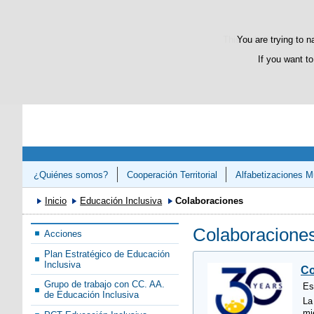
This website uses its 
You are trying to n
If you want to
¿Quiénes somos?
Cooperación Territorial
Alfabetizaciones Mú
Congreso «Avanzando en el Refuerzo de la Competencias Lectora 
Inicio
Educación Inclusiva
Colaboraciones
Colaboracione
Acciones
Plan Estratégico de Educación
Inclusiva
Co
Grupo de trabajo con CC. AA.
Es
de Educación Inclusiva
La
mi