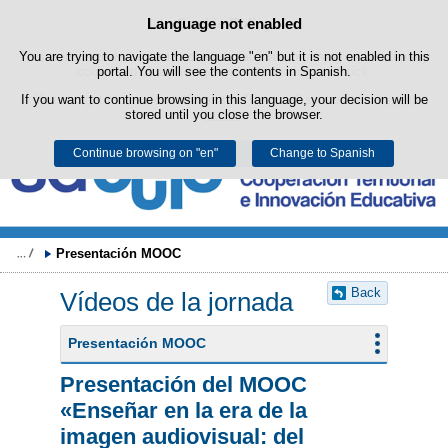
Search
Language not enabled
Cookie Policy
box
Skip to content
You are trying to navigate the language "en" but it is not enabled in this
This website uses its own cookies to facilitate browsing and third-party
cookies to obtain usage and satisfaction statistics.
portal. You will see the contents in Spanish.
If you want to continue browsing in this language, your decision will be
You can get more information in the "Cookies" section of our
legal
stored until you close the browser.
notice
.
Continue browsing on "en"
Accept
Reject
Change to Spanish
Presentación MOOC
Back
Vídeos de la jornada
Presentación MOOC
Presentación del MOOC
«Enseñar en la era de la
imagen audiovisual: del