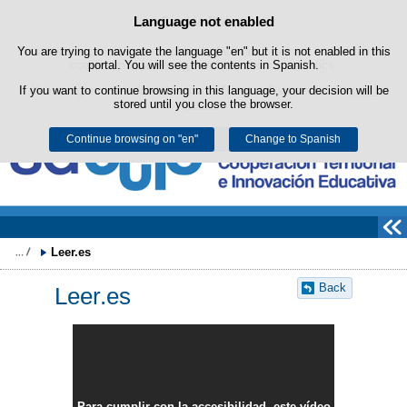
Search
Language not enabled
Cookie Policy
box
Skip to content
You are trying to navigate the language "en" but it is not enabled in this
This website uses its own cookies to facilitate browsing and third-party
cookies to obtain usage and satisfaction statistics.
portal. You will see the contents in Spanish.
If you want to continue browsing in this language, your decision will be
You can get more information in the "Cookies" section of our
legal
stored until you close the browser.
notice
.
Continue browsing on "en"
Accept
Reject
Change to Spanish
Leer.es
Back
Leer.es
Para cumplir con la accesibilidad, este vídeo