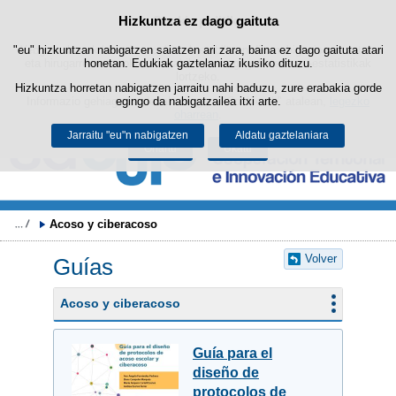
Bilatza
Hizkuntza ez dago gaituta
Cookie politika
Edukira salto egin
"eu" hizkuntzan nabigatzen saiatzen ari zara, baina ez dago gaituta atari
Webgune honek berezko cookie-ak erabiltzen ditu nabigazioa errazteko
eta hirugarrenen cookie-ak erabilera- eta gogobetetasun-estatistikak
honetan. Edukiak gaztelaniaz ikusiko dituzu.
lortzeko.
Hizkuntza horretan nabigatzen jarraitu nahi baduzu, zure erabakia gorde
Informazio gehiago lor dezakezu gure "Cookie-ak" atalean,
egingo da nabigatzailea itxi arte.
legezko
oharrean
.
Jarraitu "eu"n nabigatzen
Aldatu gaztelaniara
Onartu
Ukatu
Acoso y ciberacoso
Volver
Guías
Acoso y ciberacoso
Guía para el
diseño de
protocolos de