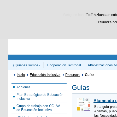
Webgune honek berezko cookie-ak era
"eu" hizkuntzan nabi
Hizkuntza hor
¿Quiénes somos?
Cooperación Territorial
Alfabetizaciones Mú
Congreso «Avanzando en el Refuerzo de la Competencias Lectora 
Inicio
Educación Inclusiva
Recursos
Guías
Guías
Acciones
Plan Estratégico de Educación
Inclusiva
Alumnado co
Grupo de trabajo con CC. AA.
Esta guía pret
de Educación Inclusiva
Además, puede 
las Necesidad