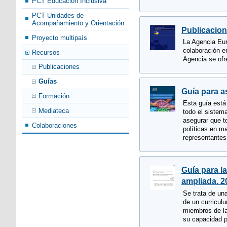
PCT Educación Inclusiva
PCT Unidades de
Acompañamiento y Orientación
Publicacion
Proyecto multipaís
La Agencia Eur
colaboración e
Recursos
Agencia se ofr
Publicaciones
Guías
Guía para a
Formación
Esta guía está 
Mediateca
todo el sistem
asegurar que t
Colaboraciones
políticas en ma
representantes
Guía para l
ampliada. 2
Se trata de un
de un curriculu
miembros de la
su capacidad p