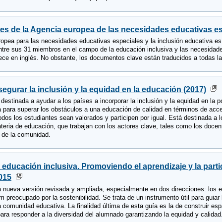
es de la Agencia europea de las necesidades educativas esp
opea para las necesidades educativas especiales y la inclusión educativa e
ntre sus 31 miembros en el campo de la educación inclusiva y las necesidades
ece en inglés. No obstante, los documentos clave están traducidos a todas la
segurar la inclusión y la equidad en la educación (2017)
destinada a ayudar a los países a incorporar la inclusión y la equidad en la po
a para superar los obstáculos a una educación de calidad en términos de acces
odos los estudiantes sean valorados y participen por igual. Está destinada a
teria de educación, que trabajan con los actores clave, tales como los docent
 de la comunidad.
a educación inclusiva. Promoviendo el aprendizaje y la part
015
a nueva versión revisada y ampliada, especialmente en dos direcciones: los 
m preocupado por la sostenibilidad. Se trata de un instrumento útil para guiar la
 comunidad educativa. La finalidad última de esta guía es la de construir es
ara responder a la diversidad del alumnado garantizando la equidad y calidad