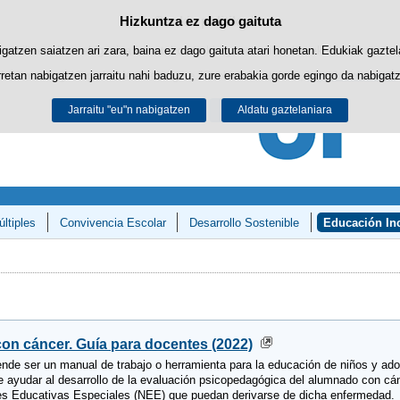
Hizkuntza ez dago gaituta
Cookie politika
Edukira salto egin
biltzen ditu nabigazioa errazteko eta hirugarrenen cookie-ak erabilera- eta 
gatzen saiatzen ari zara, baina ez dago gaituta atari honetan. Edukiak gaztel
retan nabigatzen jarraitu nahi baduzu, zure erabakia gorde egingo da nabigatzai
Informazio gehiago lor dezakezu gure "Cookie-ak" atalean,
legezko oharrean
.
Jarraitu "eu"n nabigatzen
Onartu
Ukatu
Aldatu gaztelaniara
ltiples
Convivencia Escolar
Desarrollo Sostenible
Educación Inc
y Matemáticas»
n cáncer. Guía para docentes (2022)
ende ser un manual de trabajo o herramienta para la educación de niños y ad
ayudar al desarrollo de la evaluación psicopedagógica del alumnado con cán
es Educativas Especiales (NEE) que puedan derivarse de dicha enfermedad.