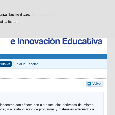
Bilatzailea
SGCTIE
Blog
gogobetetasun-estatistikak lortzeko.
aniaz ikusiko dituzu.
lea itxi arte.
lusiva
Salud Escolar
Volver
olescentes con cáncer, con o sin secuelas derivadas del mismo.
cer, y a la elaboración de programas y materiales adecuados a