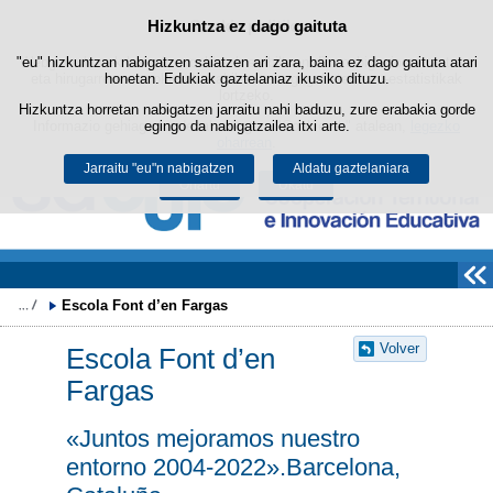
Bilatza
Hizkuntza ez dago gaituta
Cookie politika
Edukira salto egin
"eu" hizkuntzan nabigatzen saiatzen ari zara, baina ez dago gaituta atari
Webgune honek berezko cookie-ak erabiltzen ditu nabigazioa errazteko
eta hirugarrenen cookie-ak erabilera- eta gogobetetasun-estatistikak
honetan. Edukiak gaztelaniaz ikusiko dituzu.
lortzeko.
Hizkuntza horretan nabigatzen jarraitu nahi baduzu, zure erabakia gorde
Informazio gehiago lor dezakezu gure "Cookie-ak" atalean,
egingo da nabigatzailea itxi arte.
legezko
oharrean
.
Jarraitu "eu"n nabigatzen
Aldatu gaztelaniara
Onartu
Ukatu
Escola Font d’en Fargas 
Volver
Escola Font d’en
Fargas
«Juntos mejoramos nuestro
entorno 2004-2022».Barcelona,